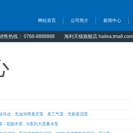
网站首页
公司简介
新闻中心
售热线： 0768-8888888
海利天猫旗舰店 hailea.tmall.com
心
动马达
无油润滑真空泵
美工气泵
无刷直流泵
|
|
|
泵
花园水泵
H系列大流量水泵
|
|