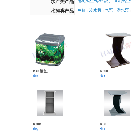
电磁式空气压缩机
直流式空
水产类产品
|
鱼缸
冷水机
气泵
潜水泵
水族类产品
|
|
|
|
B30(银色）
K300
鱼缸
鱼缸
K30B
K50
鱼缸
鱼缸